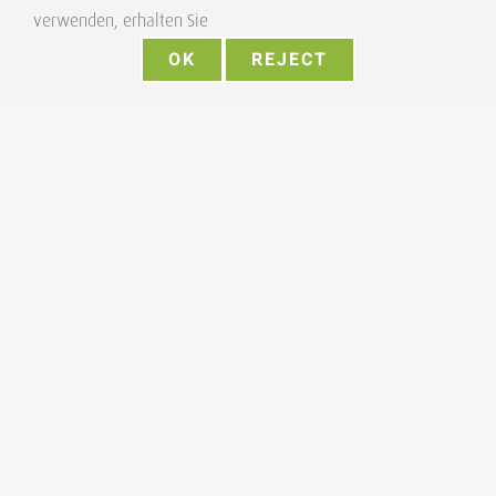
verwenden, erhalten Sie
OK
REJECT
Schlafstörungen
Von
Adriane Röbe
|
Kategorien:
Schulmedizin
,
Allgemein
|
Tags:
Schlafstörungen
Wir schlafen etwa ein Drittel unseres Lebens.
In den meisten Schlafphasen handelt es sich