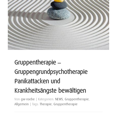
Gruppentherapie –
Gruppengrundpsychotherapie
Panikattacken und
Krankheitsängste bewältigen
Von
gw-roebe
|
Kategorien:
NEWS
,
Gruppentherapie
,
Allgemein
|
Tags:
Therapie
,
Gruppentherapie