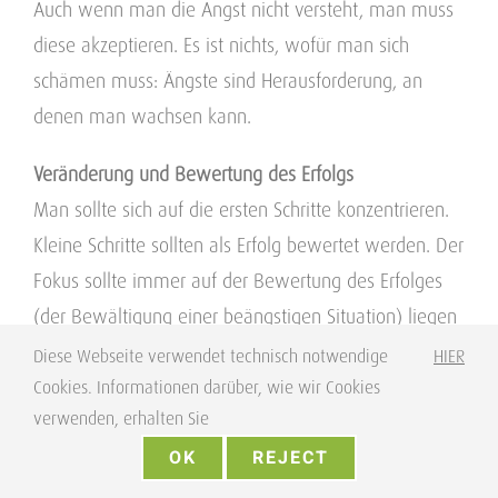
Auch wenn man die Angst nicht versteht, man muss
diese akzeptieren. Es ist nichts, wofür man sich
schämen muss: Ängste sind Herausforderung, an
denen man wachsen kann.
Veränderung und Bewertung des Erfolgs
Man sollte sich auf die ersten Schritte konzentrieren.
Kleine Schritte sollten als Erfolg bewertet werden. Der
Fokus sollte immer auf der Bewertung des Erfolges
(der Bewältigung einer beängstigen Situation) liegen
und weniger auf der Anstrengung (z.B. vegetative
Diese Webseite verwendet technisch notwendige
HIER
Angstreaktion).
Cookies. Informationen darüber, wie wir Cookies
verwenden, erhalten Sie
Ähnlich wie ein Marathon-Läufer, der auf einen
OK
REJECT
Wettlauf trainiert und sich über neue gute